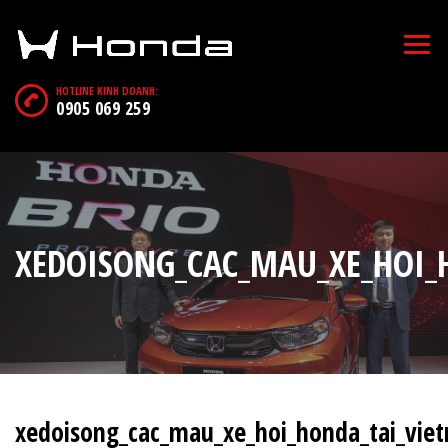
HOTLINE KINH DOANH:
0905 069 259
XEDOISONG_CAC_MAU_XE_HOI
xedoisong_cac_mau_xe_hoi_honda_tai_vi