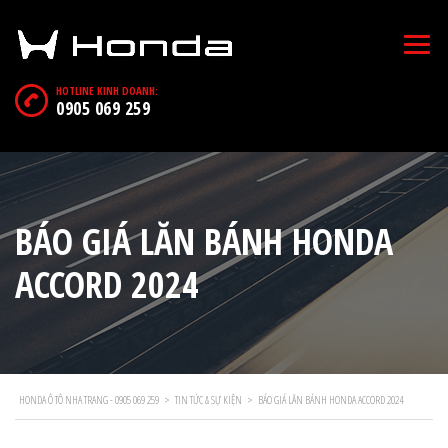
HOTLINE KINH DOANH:
0905 069 259
BÁO GIÁ LĂN BÁNH HONDA
ACCORD 2024
HONDA Ô TÔ NHA TRANG - 0905 069 259
>
TIN TỨC & SỰ KIỆN
>
BÁO GIÁ LĂN BÁNH HONDA ACCORD 2024