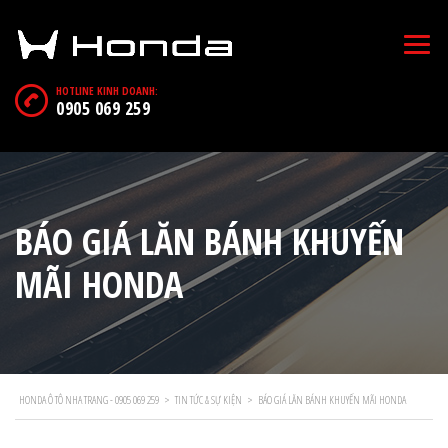
HOTLINE KINH DOANH:
0905 069 259
BÁO GIÁ LĂN BÁNH KHUYẾN
MÃI HONDA
HONDA Ô TÔ NHA TRANG - 0905 069 259
>
TIN TỨC & SỰ KIỆN
>
BÁO GIÁ LĂN BÁNH KHUYẾN MÃI HONDA