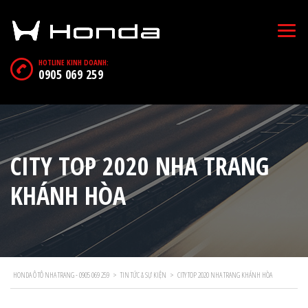
HOTLINE KINH DOANH:
0905 069 259
CITY TOP 2020 NHA TRANG
KHÁNH HÒA
HONDA Ô TÔ NHA TRANG - 0905 069 259
>
TIN TỨC & SỰ KIỆN
>
CITY TOP 2020 NHA TRANG KHÁNH HÒA