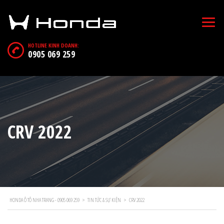
HOTLINE KINH DOANH:
0905 069 259
CRV 2022
HONDA Ô TÔ NHA TRANG - 0905 069 259
>
TIN TỨC & SỰ KIỆN
>
CRV 2022