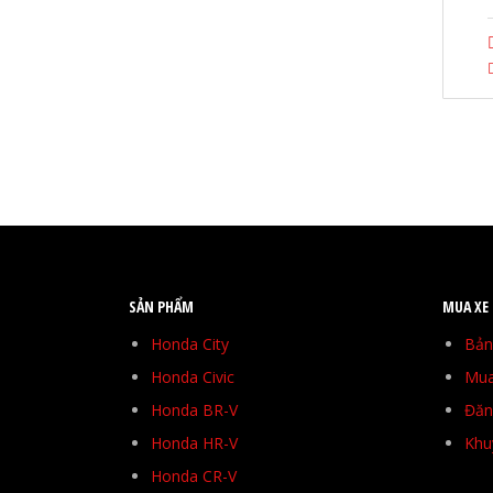
SẢN PHẨM
MUA XE
Honda City
Bản
Honda Civic
Mua
Honda BR-V
Đăng
Honda HR-V
Khu
Honda CR-V