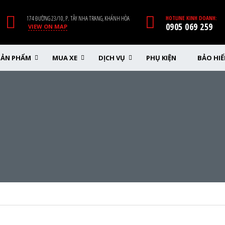
174 ĐƯỜNG 23/10, P. TÂY NHA TRANG, KHÁNH HÒA
HOTLINE KINH DOANH:
0905 069 259
VIEW ON MAP
SẢN PHẨM
MUA XE
DỊCH VỤ
PHỤ KIỆN
BẢO HI