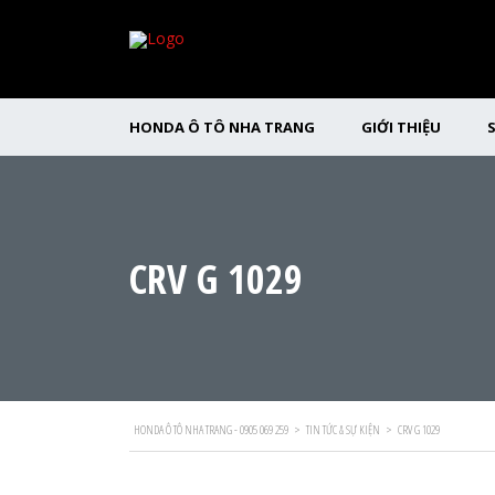
HONDA Ô TÔ NHA TRANG
GIỚI THIỆU
CRV G 1029
HONDA Ô TÔ NHA TRANG - 0905 069 259
>
TIN TỨC & SỰ KIỆN
>
CRV G 1029