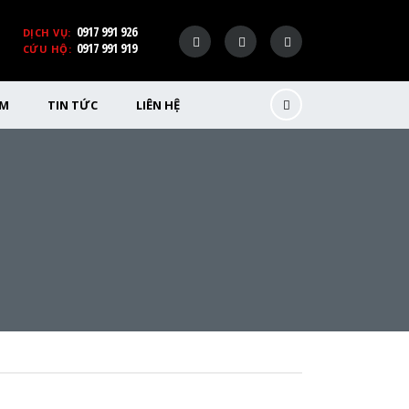
0917 991 926
DỊCH VỤ:
0917 991 919
CỨU HỘ:
ỂM
TIN TỨC
LIÊN HỆ