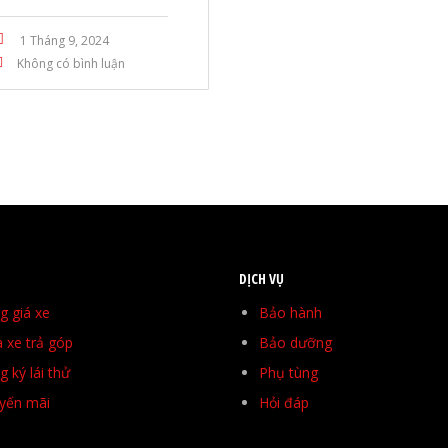
1 Tháng 9, 2024
Không có bình luận
DỊCH VỤ
g giá xe
Bảo hành
 xe trả góp
Bảo dưỡng
 ký lái thử
Phụ tùng
yến mãi
Hỏi đáp