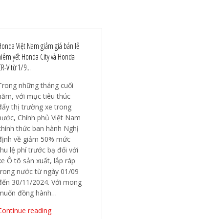
Honda Việt Nam giảm giá bán lẻ
niêm yết Honda City và Honda
R-V từ 1/9...
Trong những tháng cuối
năm, với mục tiêu thúc
đẩy thị trường xe trong
nước, Chính phủ Việt Nam
chính thức ban hành Nghị
định về giảm 50% mức
thu lệ phí trước bạ đối với
xe Ô tô sản xuất, lắp ráp
trong nước từ ngày 01/09
đến 30/11/2024. Với mong
muốn đồng hành…
Continue reading