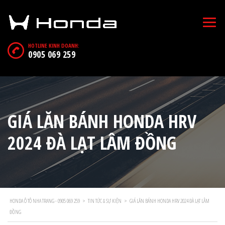
HOTLINE KINH DOANH:
0905 069 259
GIÁ LĂN BÁNH HONDA HRV
2024 ĐÀ LẠT LÂM ĐỒNG
HONDA Ô TÔ NHA TRANG - 0905 069 259
>
TIN TỨC & SỰ KIỆN
>
GIÁ LĂN BÁNH HONDA HRV 2024 ĐÀ LẠT LÂM
ĐỒNG