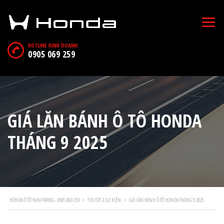
HOTLINE KINH DOANH:
0905 069 259
GIÁ LĂN BÁNH Ô TÔ HONDA
THÁNG 9 2025
HONDA Ô TÔ NHA TRANG - 0905 069 259
>
TIN TỨC & SỰ KIỆN
>
GIÁ LĂN BÁNH Ô TÔ HONDA THÁNG 9 2025