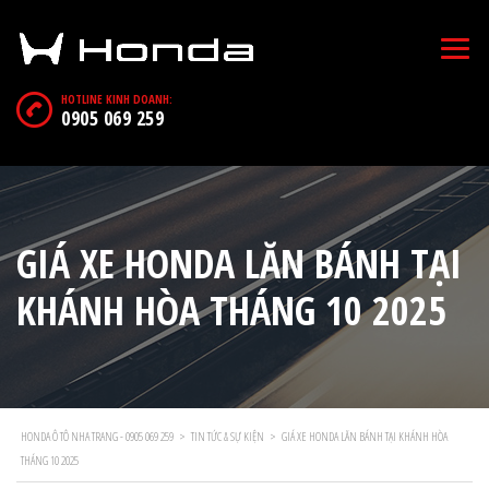
HOTLINE KINH DOANH:
0905 069 259
GIÁ XE HONDA LĂN BÁNH TẠI
KHÁNH HÒA THÁNG 10 2025
HONDA Ô TÔ NHA TRANG - 0905 069 259
>
TIN TỨC & SỰ KIỆN
>
GIÁ XE HONDA LĂN BÁNH TẠI KHÁNH HÒA
THÁNG 10 2025