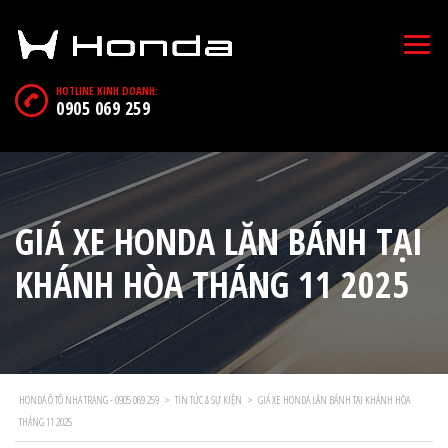
HOTLINE KINH DOANH:
0905 069 259
GIÁ XE HONDA LĂN BÁNH TẠI
KHÁNH HÒA THÁNG 11 2025
HONDA Ô TÔ NHA TRANG - 0905 069 259
>
TIN TỨC & SỰ KIỆN
>
GIÁ XE HONDA LĂN BÁNH TẠI KHÁNH HÒA
THÁNG 11 2025