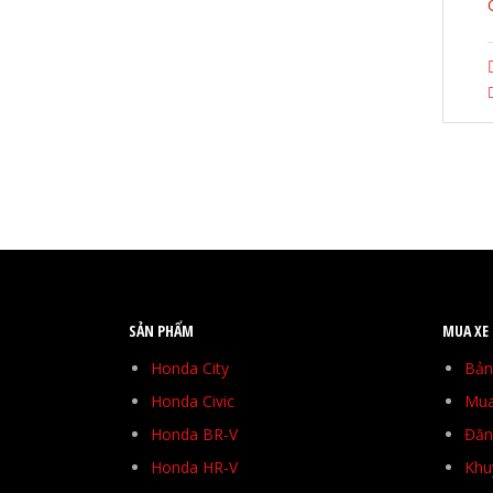
SẢN PHẨM
MUA XE
Honda City
Bản
Honda Civic
Mua
Honda BR-V
Đăng
Honda HR-V
Khu