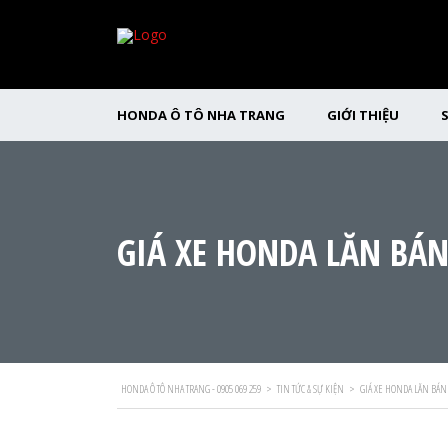
HONDA Ô TÔ NHA TRANG
GIỚI THIỆU
GIÁ XE HONDA LĂN BÁN
HONDA Ô TÔ NHA TRANG - 0905 069 259
>
TIN TỨC & SỰ KIỆN
>
GIÁ XE HONDA LĂN BÁN