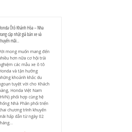
Honda Ôtô Khánh Hòa – Nha
Trang cập nhật giá bán xe và
khuyến mãi...
Với mong muốn mang đến
nhiều hơn nữa cơ hội trải
nghiệm các mẫu xe ô tô
Honda và tận hưởng
những khoảnh khắc du
ngoạn tuyệt vời cho Khách
hàng, Honda Việt Nam
(HVN) phối hợp cùng hệ
thống Nhà Phân phối triển
khai chương trình khuyến
mãi hấp dẫn từ ngày 02
tháng…