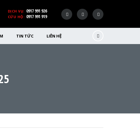
0917 991 926
DỊCH VỤ:
0917 991 919
CỨU HỘ:
ỂM
TIN TỨC
LIÊN HỆ
25