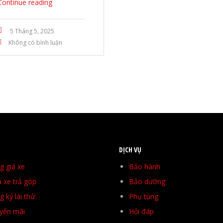
Continue reading
5 Tháng 5, 2025
Không có bình luận
DỊCH VỤ
g giá xe
Bảo hành
 xe trả góp
Bảo dưỡng
 ký lái thử
Phụ tùng
yến mãi
Hỏi đáp