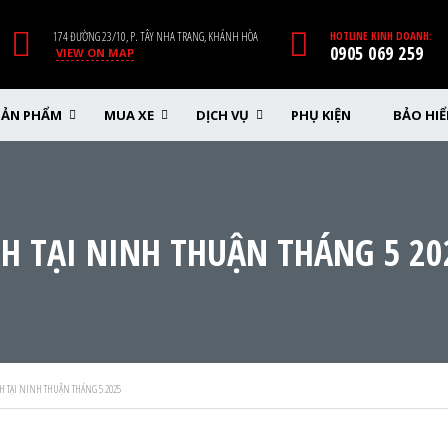
174 ĐƯỜNG 23/10, P. TÂY NHA TRANG, KHÁNH HÒA
HOTLINE KINH DOANH:
0905 069 259
VIEW ON MAP
SẢN PHẨM
MUA XE
DỊCH VỤ
PHỤ KIỆN
BẢO HI
H TẠI NINH THUẬN THÁNG 5 20
H TẠI NINH THUẬN THÁNG 5 2025