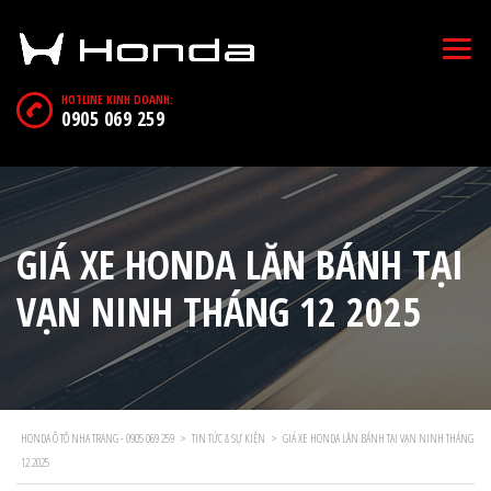
HOTLINE KINH DOANH:
0905 069 259
GIÁ XE HONDA LĂN BÁNH TẠI
VẠN NINH THÁNG 12 2025
HONDA Ô TÔ NHA TRANG - 0905 069 259
>
TIN TỨC & SỰ KIỆN
>
GIÁ XE HONDA LĂN BÁNH TẠI VẠN NINH THÁNG
12 2025