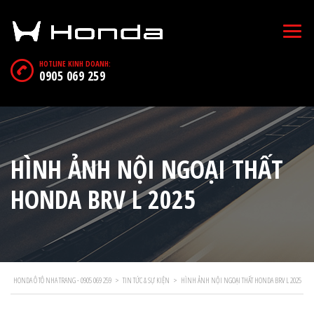
HOTLINE KINH DOANH:
0905 069 259
HÌNH ẢNH NỘI NGOẠI THẤT
HONDA BRV L 2025
HONDA Ô TÔ NHA TRANG - 0905 069 259
>
TIN TỨC & SỰ KIỆN
>
HÌNH ẢNH NỘI NGOẠI THẤT HONDA BRV L 2025