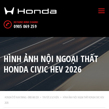
HOTLINE KINH DOANH:
0905 069 259
HÌNH ẢNH NỘI NGOẠI THẤT
HONDA CIVIC HEV 2026
HONDA Ô TÔ NHA TRANG - 0905 069 259
>
TIN TỨC & SỰ KIỆN
>
HÌNH ẢNH NỘI NGOẠI THẤT HONDA CIVIC HEV
2026