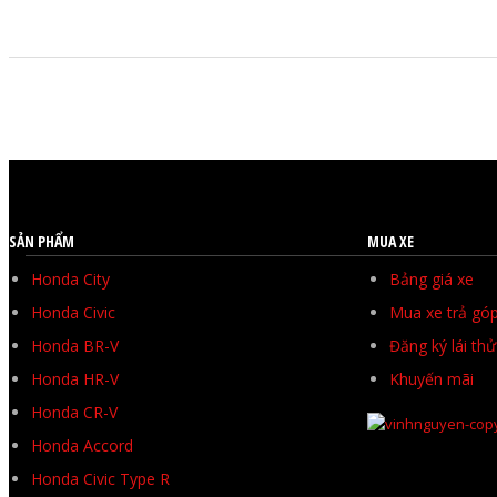
SẢN PHẨM
MUA XE
Honda City
Bảng giá xe
Honda Civic
Mua xe trả gó
Honda BR-V
Đăng ký lái thử
Honda HR-V
Khuyến mãi
Honda CR-V
Honda Accord
Honda Civic Type R