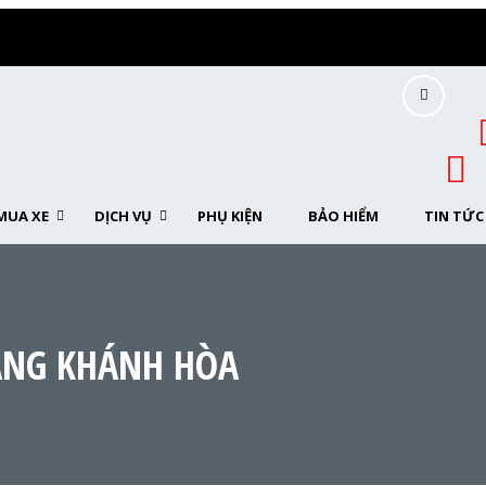
MUA XE
DỊCH VỤ
PHỤ KIỆN
BẢO HIỂM
TIN TỨC
ANG KHÁNH HÒA