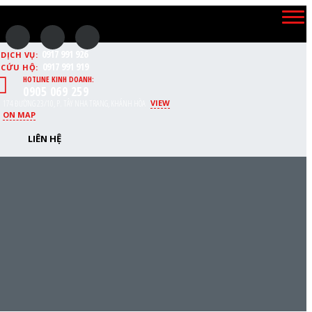
0917 991 926
DỊCH VỤ:
0917 991 919
CỨU HỘ:
HOTLINE KINH DOANH:
0905 069 259
174 ĐƯỜNG 23/10, P. TÂY NHA TRANG, KHÁNH HÒA
VIEW
ON MAP
LIÊN HỆ