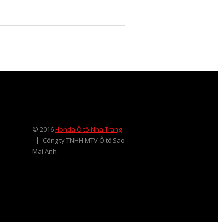
© 2016
Honda Ô tô Nha Trang
Công ty TNHH MTV Ô tô Sao
Mai Anh.