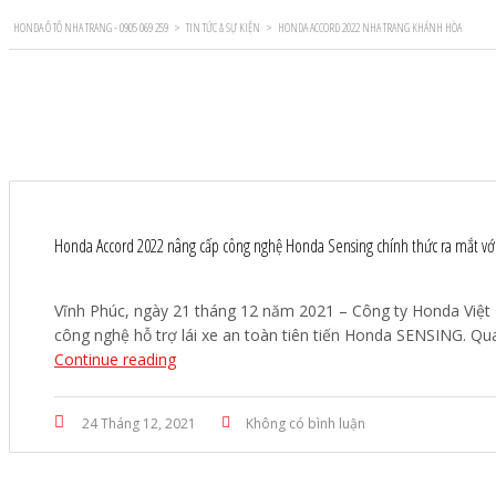
HONDA Ô TÔ NHA TRANG - 0905 069 259
>
TIN TỨC & SỰ KIỆN
>
HONDA ACCORD 2022 NHA TRANG KHÁNH HÒA
Honda Accord 2022 nâng cấp công nghệ Honda Sensing chính thức ra mắt với
Vĩnh Phúc, ngày 21 tháng 12 năm 2021 – Công ty Honda Việt 
công nghệ hỗ trợ lái xe an toàn tiên tiến Honda SENSING. Qua
Continue reading
24 Tháng 12, 2021
Không có bình luận