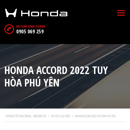
HOTLINE KINH DOANH:
0905 069 259
HONDA ACCORD 2022 TUY
HÒA PHÚ YÊN
HONDA Ô TÔ NHA TRANG - 0905 069 259
>
TIN TỨC & SỰ KIỆN
>
HONDA ACCORD 2022 TUY HÒA PHÚ YÊN