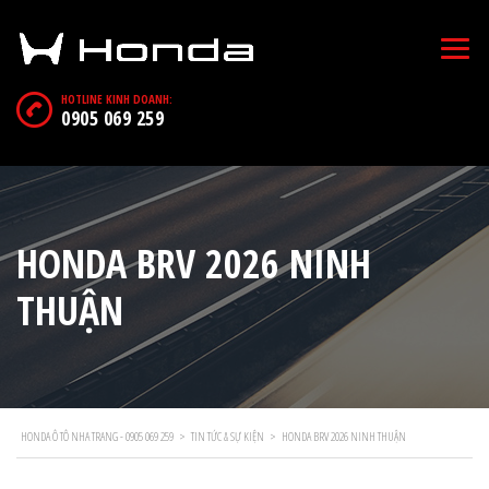
HOTLINE KINH DOANH:
0905 069 259
HONDA BRV 2026 NINH
THUẬN
HONDA Ô TÔ NHA TRANG - 0905 069 259
>
TIN TỨC & SỰ KIỆN
>
HONDA BRV 2026 NINH THUẬN