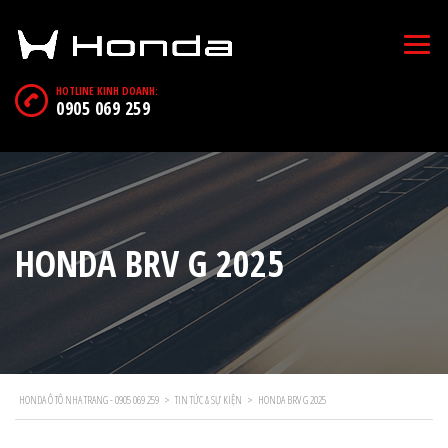
HOTLINE KINH DOANH:
0905 069 259
HONDA BRV G 2025
HONDA Ô TÔ NHA TRANG - 0905 069 259
>
TIN TỨC & SỰ KIỆN
>
HONDA BRV G 2025