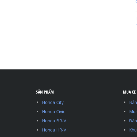
SẢN PHẨM
MUA XE
Honda City
Bản
Honda Civic
Mua
Honda BR-V
Đăng
Honda HR-V
Khu