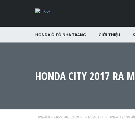
HONDA Ô TÔ NHA TRANG
GIỚI THIỆU
HONDA CITY 2017 RA 
HONDA Ô TÔ NHA TRANG - 0905 069 259
>
TIN TỨC & SỰ KIỆN
>
HONDA CITY 2017 RA MẮT