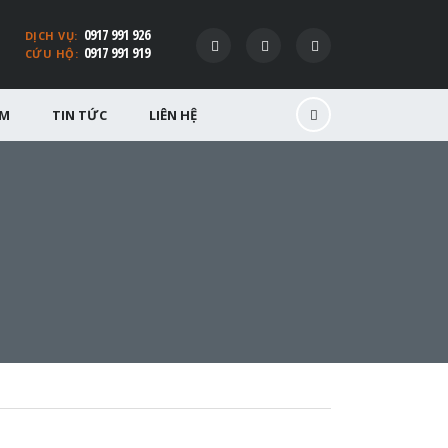
0917 991 926
DỊCH VỤ:
0917 991 919
CỨU HỘ:
ỂM
TIN TỨC
LIÊN HỆ