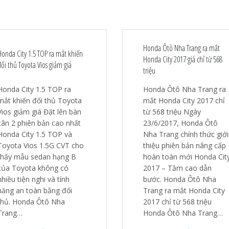
Honda Ôtô Nha Trang ra mắt
Honda City 1.5 TOP ra mắt khiến
Honda City 2017 giá chỉ từ 568
đối thủ Toyota Vios giảm giá
triệu
Honda City 1.5 TOP ra
Honda Ôtô Nha Trang ra
mắt khiến đối thủ Toyota
mắt Honda City 2017 chỉ
Vios giảm giá Đặt lên bàn
từ 568 triệu Ngày
cân 2 phiên bản cao nhất
23/6/2017, Honda Ôtô
Honda City 1.5 TOP và
Nha Trang chính thức giới
Toyota Vios 1.5G CVT cho
thiệu phiên bản nâng cấp
thấy mẫu sedan hạng B
hoàn toàn mới Honda Cit
của Toyota không có
2017 – Tầm cao dẫn
nhiều tiện nghi và tính
bước. Honda Ôtô Nha
năng an toàn bằng đối
Trang ra mắt Honda City
thủ. Honda Ôtô Nha
2017 chỉ từ 568 triệu
Trang…
Honda Ôtô Nha Trang…