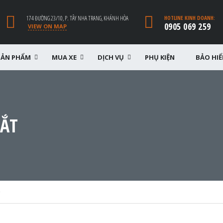
174 ĐƯỜNG 23/10, P. TÂY NHA TRANG, KHÁNH HÒA
HOTLINE KINH DOANH:
0905 069 259
VIEW ON MAP
SẢN PHẨM
MUA XE
DỊCH VỤ
PHỤ KIỆN
BẢO HI
MẮT