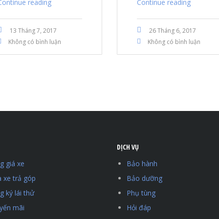
Continue reading
Continue reading
13 Tháng 7, 2017
26 Tháng 6, 2017
Không có bình luận
Không có bình luận
DỊCH VỤ
g giá xe
Bảo hành
 xe trả góp
Bảo dưỡng
 ký lái thử
Phụ tùng
yến mãi
Hỏi đáp