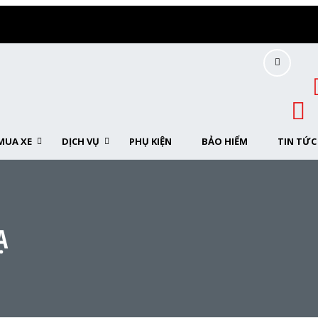
MUA XE
DỊCH VỤ
PHỤ KIỆN
BẢO HIỂM
TIN TỨC
Ạ