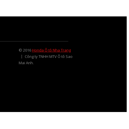
© 2016
Honda Ô tô Nha Trang
Công ty TNHH MTV Ô tô Sao
Mai Anh.