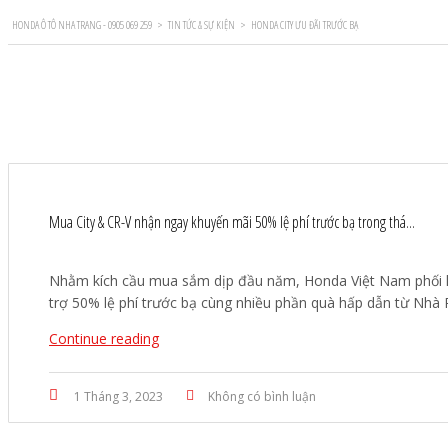
HONDA Ô TÔ NHA TRANG - 0905 069 259
>
TIN TỨC & SỰ KIỆN
>
HONDA CITY ƯU ĐÃI TRƯỚC BẠ
Mua City & CR-V nhận ngay khuyến mãi 50% lệ phí trước bạ trong thá...
Nhằm kích cầu mua sắm dịp đầu năm, Honda Việt Nam phối hợ
trợ 50% lệ phí trước bạ cùng nhiều phần quà hấp dẫn từ Nh
Continue reading
1 Tháng 3, 2023
Không có bình luận