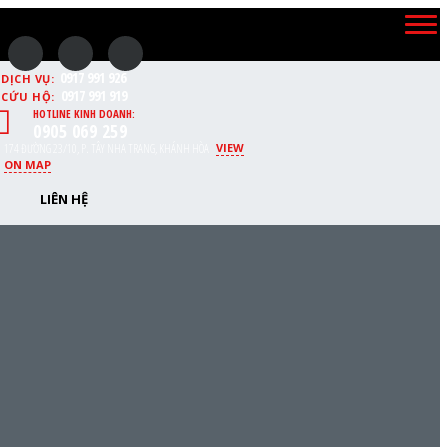
0917 991 926
DỊCH VỤ:
0917 991 919
CỨU HỘ:
HOTLINE KINH DOANH:
0905 069 259
174 ĐƯỜNG 23/10, P. TÂY NHA TRANG, KHÁNH HÒA
VIEW
ON MAP
LIÊN HỆ