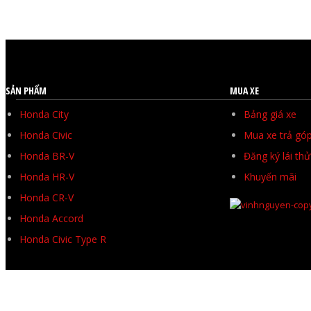
SẢN PHẨM
MUA XE
Honda City
Bảng giá xe
Honda Civic
Mua xe trả gó
Honda BR-V
Đăng ký lái thử
Honda HR-V
Khuyến mãi
Honda CR-V
Honda Accord
Honda Civic Type R