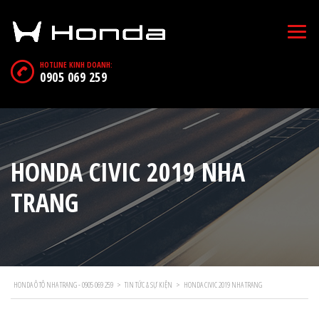
HOTLINE KINH DOANH:
0905 069 259
HONDA CIVIC 2019 NHA
TRANG
HONDA Ô TÔ NHA TRANG - 0905 069 259
>
TIN TỨC & SỰ KIỆN
>
HONDA CIVIC 2019 NHA TRANG