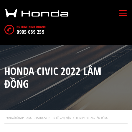
HOTLINE KINH DOANH:
0905 069 259
HONDA CIVIC 2022 LÂM
ĐỒNG
HONDA Ô TÔ NHA TRANG - 0905 069 259
>
TIN TỨC & SỰ KIỆN
>
HONDA CIVIC 2022 LÂM ĐỒNG