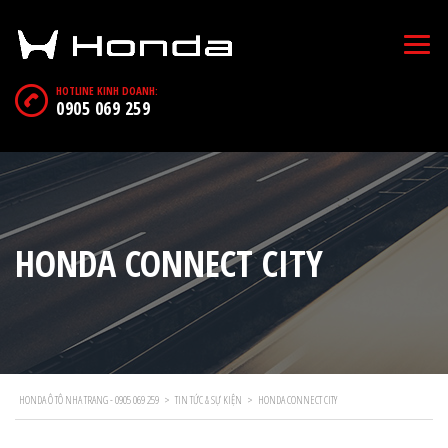
HOTLINE KINH DOANH:
0905 069 259
HONDA CONNECT CITY
HONDA Ô TÔ NHA TRANG - 0905 069 259
>
TIN TỨC & SỰ KIỆN
>
HONDA CONNECT CITY