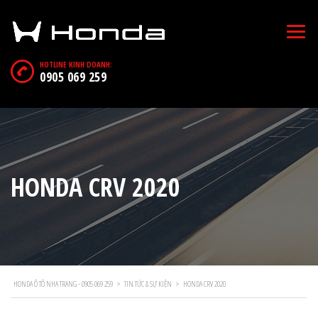
HOTLINE KINH DOANH:
0905 069 259
HONDA CRV 2020
HONDA Ô TÔ NHA TRANG - 0905 069 259
>
TIN TỨC & SỰ KIỆN
>
HONDA CRV 2020