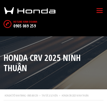
HOTLINE KINH DOANH:
0905 069 259
HONDA CRV 2025 NINH
THUẬN
HONDA Ô TÔ NHA TRANG - 0905 069 259
>
TIN TỨC & SỰ KIỆN
>
HONDA CRV 2025 NINH THUẬN