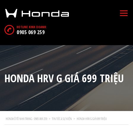
HOTLINE KINH DOANH:
0905 069 259
HONDA HRV G GIÁ 699 TRIỆU
HONDA Ô TÔ NHA TRANG - 0905 069 259
>
TIN TỨC & SỰ KIỆN
>
HONDA HRV G GIÁ 699 TRIỆU