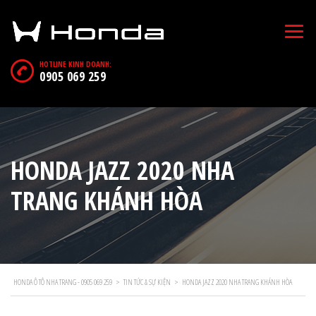
HOTLINE KINH DOANH:
0905 069 259
HONDA JAZZ 2020 NHA
TRANG KHÁNH HÒA
HONDA Ô TÔ NHA TRANG - 0905 069 259
>
TIN TỨC & SỰ KIỆN
>
HONDA JAZZ 2020 NHA TRANG KHÁNH HÒA