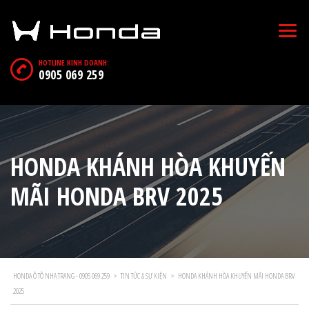
HOTLINE KINH DOANH:
0905 069 259
HONDA KHÁNH HÒA KHUYẾN
MÃI HONDA BRV 2025
HONDA Ô TÔ NHA TRANG - 0905 069 259
>
TIN TỨC & SỰ KIỆN
>
HONDA KHÁNH HÒA KHUYẾN MÃI HONDA BRV
2025