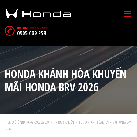
HOTLINE KINH DOANH:
0905 069 259
HONDA KHÁNH HÒA KHUYẾN
MÃI HONDA BRV 2026
HONDA Ô TÔ NHA TRANG - 0905 069 259
>
TIN TỨC & SỰ KIỆN
>
HONDA KHÁNH HÒA KHUYẾN MÃI HONDA BRV
2026