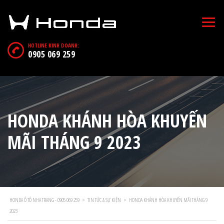
HOTLINE KINH DOANH:
0905 069 259
HONDA KHÁNH HÒA KHUYẾN
MÃI THÁNG 9 2023
HONDA Ô TÔ NHA TRANG - 0905 069 259
>
TIN TỨC & SỰ KIỆN
>
HONDA KHÁNH HÒA KHUYẾN MÃI THÁNG 9
2023