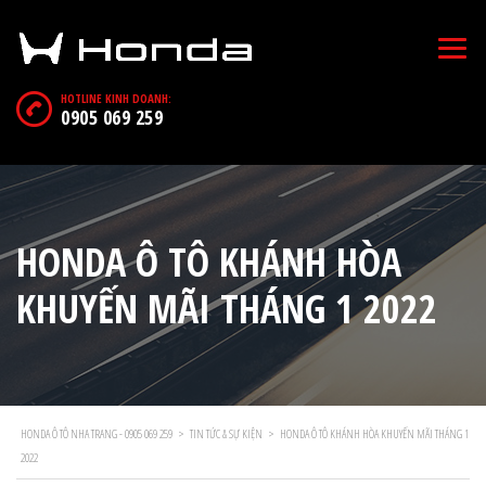
HOTLINE KINH DOANH:
0905 069 259
HONDA Ô TÔ KHÁNH HÒA
KHUYẾN MÃI THÁNG 1 2022
HONDA Ô TÔ NHA TRANG - 0905 069 259
>
TIN TỨC & SỰ KIỆN
>
HONDA Ô TÔ KHÁNH HÒA KHUYẾN MÃI THÁNG 1
2022