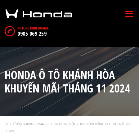
HOTLINE KINH DOANH:
0905 069 259
HONDA Ô TÔ KHÁNH HÒA
KHUYẾN MÃI THÁNG 11 2024
HONDA Ô TÔ NHA TRANG - 0905 069 259
>
TIN TỨC & SỰ KIỆN
>
HONDA Ô TÔ KHÁNH HÒA KHUYẾN MÃI THÁNG
11 2024