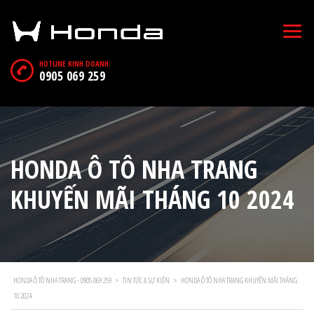
HOTLINE KINH DOANH:
0905 069 259
HONDA Ô TÔ NHA TRANG
KHUYẾN MÃI THÁNG 10 2024
HONDA Ô TÔ NHA TRANG - 0905 069 259
>
TIN TỨC & SỰ KIỆN
>
HONDA Ô TÔ NHA TRANG KHUYẾN MÃI THÁNG
10 2024