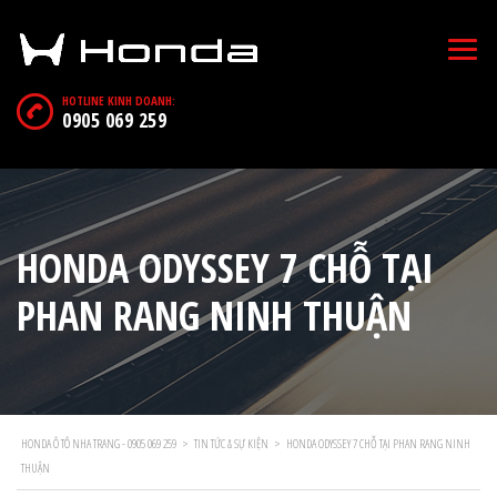
HOTLINE KINH DOANH:
0905 069 259
HONDA ODYSSEY 7 CHỖ TẠI
PHAN RANG NINH THUẬN
HONDA Ô TÔ NHA TRANG - 0905 069 259
>
TIN TỨC & SỰ KIỆN
>
HONDA ODYSSEY 7 CHỖ TẠI PHAN RANG NINH
THUẬN