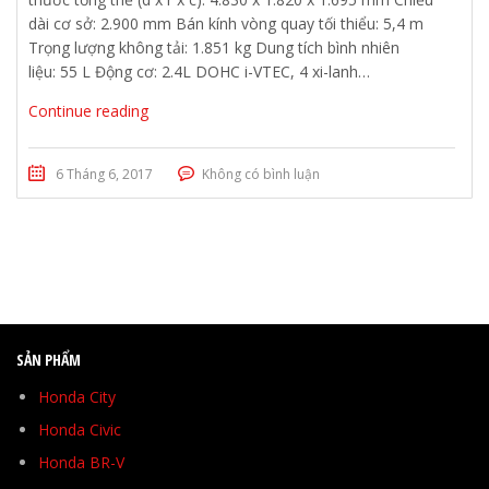
dài cơ sở: 2.900 mm Bán kính vòng quay tối thiểu: 5,4 m
Trọng lượng không tải: 1.851 kg Dung tích bình nhiên
liệu: 55 L Động cơ: 2.4L DOHC i-VTEC, 4 xi-lanh…
Continue reading
6 Tháng 6, 2017
Không có bình luận
SẢN PHẨM
Honda City
Honda Civic
Honda BR-V