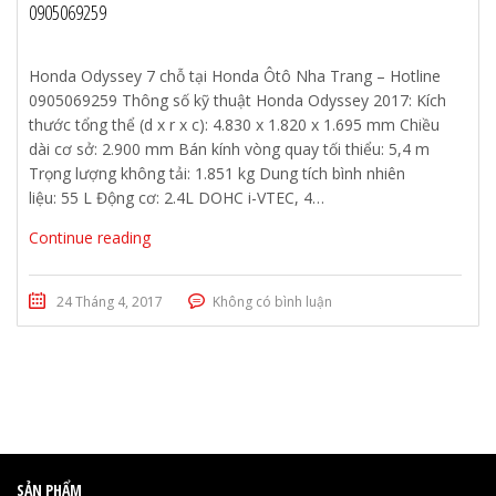
0905069259
Honda Odyssey 7 chỗ tại Honda Ôtô Nha Trang – Hotline
0905069259 Thông số kỹ thuật Honda Odyssey 2017: Kích
thước tổng thể (d x r x c): 4.830 x 1.820 x 1.695 mm Chiều
dài cơ sở: 2.900 mm Bán kính vòng quay tối thiểu: 5,4 m
Trọng lượng không tải: 1.851 kg Dung tích bình nhiên
liệu: 55 L Động cơ: 2.4L DOHC i-VTEC, 4…
Continue reading
24 Tháng 4, 2017
Không có bình luận
SẢN PHẨM