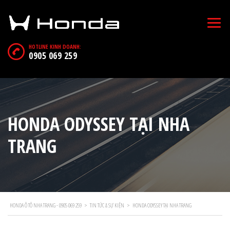
HOTLINE KINH DOANH:
0905 069 259
HONDA ODYSSEY TẠI NHA
TRANG
HONDA Ô TÔ NHA TRANG - 0905 069 259
>
TIN TỨC & SỰ KIỆN
>
HONDA ODYSSEY TẠI NHA TRANG