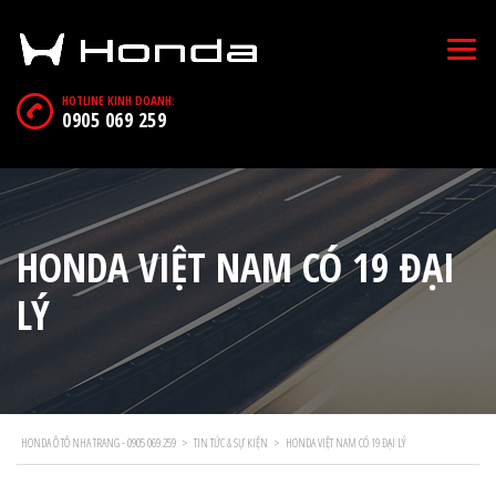
HOTLINE KINH DOANH:
0905 069 259
HONDA VIỆT NAM CÓ 19 ĐẠI
LÝ
HONDA Ô TÔ NHA TRANG - 0905 069 259
>
TIN TỨC & SỰ KIỆN
>
HONDA VIỆT NAM CÓ 19 ĐẠI LÝ