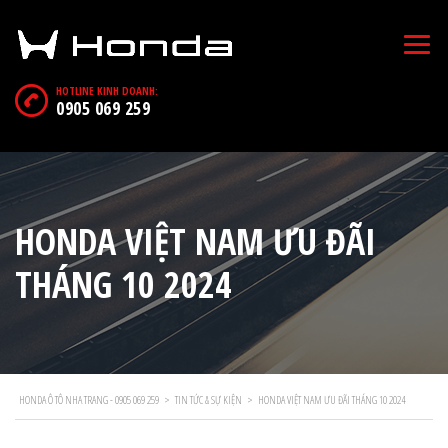
HOTLINE KINH DOANH:
0905 069 259
HONDA VIỆT NAM ƯU ĐÃI
THÁNG 10 2024
HONDA Ô TÔ NHA TRANG - 0905 069 259
>
TIN TỨC & SỰ KIỆN
>
HONDA VIỆT NAM ƯU ĐÃI THÁNG 10 2024