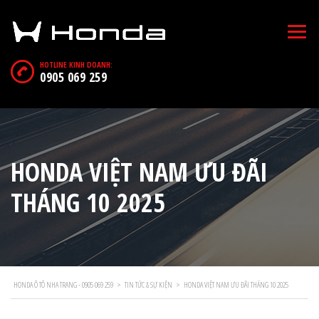
HOTLINE KINH DOANH:
0905 069 259
HONDA VIỆT NAM ƯU ĐÃI
THÁNG 10 2025
HONDA Ô TÔ NHA TRANG - 0905 069 259
>
TIN TỨC & SỰ KIỆN
>
HONDA VIỆT NAM ƯU ĐÃI THÁNG 10 2025