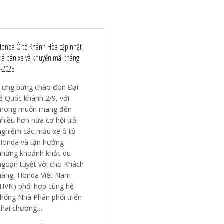
Honda Ô tô Khánh Hòa cập nhật
giá bán xe và khuyến mãi tháng
9-2025
Tưng bừng chào đón Đại
lễ Quốc khánh 2/9, với
mong muốn mang đến
nhiều hơn nữa cơ hội trải
nghiệm các mẫu xe ô tô
Honda và tận hưởng
những khoảnh khắc du
ngoạn tuyệt vời cho Khách
hàng, Honda Việt Nam
(HVN) phối hợp cùng hệ
thống Nhà Phân phối triển
khai chương…