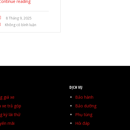
Continue reading
8 Tháng 9, 2025
Không có bình luận
DỊCH VỤ
g giá xe
Bảo hành
 xe trả góp
Bảo dưỡng
 ký lái thử
Phụ tùng
yến mãi
Hỏi đáp