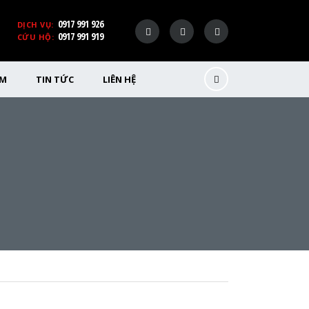
0917 991 926
DỊCH VỤ:
0917 991 919
CỨU HỘ:
ỂM
TIN TỨC
LIÊN HỆ