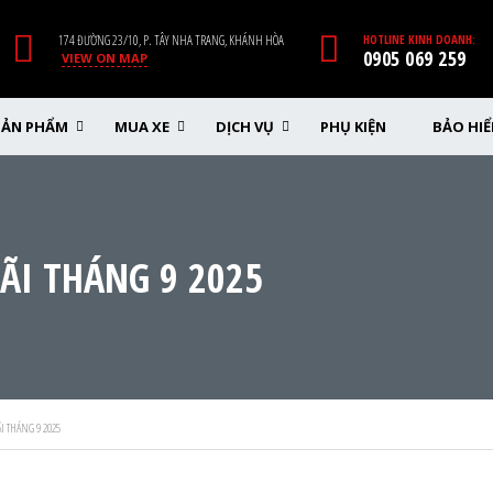
174 ĐƯỜNG 23/10, P. TÂY NHA TRANG, KHÁNH HÒA
HOTLINE KINH DOANH:
0905 069 259
VIEW ON MAP
SẢN PHẨM
MUA XE
DỊCH VỤ
PHỤ KIỆN
BẢO HI
ÃI THÁNG 9 2025
I THÁNG 9 2025