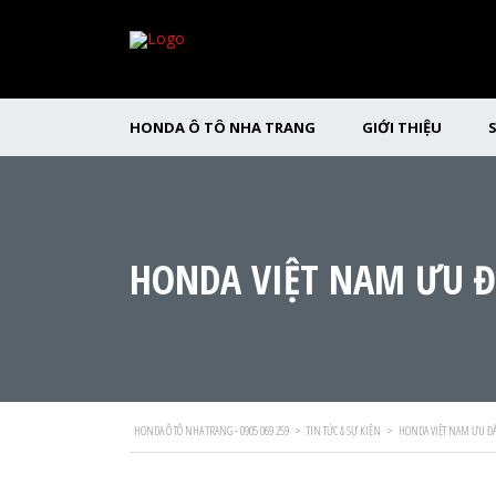
HONDA Ô TÔ NHA TRANG
GIỚI THIỆU
HONDA VIỆT NAM ƯU Đ
HONDA Ô TÔ NHA TRANG - 0905 069 259
>
TIN TỨC & SỰ KIỆN
>
HONDA VIỆT NAM ƯU ĐÃ