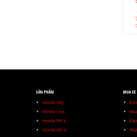
SẢN PHẨM
MUA XE
Honda City
Bản
Honda Civic
Mua
Honda BR-V
Đăng
Honda HR-V
Khu