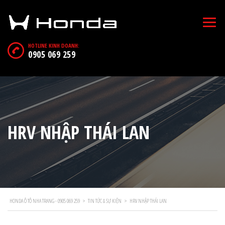
HOTLINE KINH DOANH:
0905 069 259
HRV NHẬP THÁI LAN
HONDA Ô TÔ NHA TRANG - 0905 069 259
>
TIN TỨC & SỰ KIỆN
>
HRV NHẬP THÁI LAN