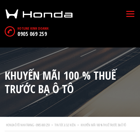
HOTLINE KINH DOANH:
0905 069 259
KHUYẾN MÃI 100 % THUẾ
TRƯỚC BẠ Ô TÔ
HONDA Ô TÔ NHA TRANG - 0905 069 259
>
TIN TỨC & SỰ KIỆN
>
KHUYẾN MÃI 100 % THUẾ TRƯỚC BẠ Ô TÔ