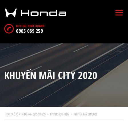
HOTLINE KINH DOANH:
0905 069 259
KHUYẾN MÃI CITY 2020
HONDA Ô TÔ NHA TRANG - 0905 069 259
>
TIN TỨC & SỰ KIỆN
>
KHUYẾN MÃI CITY 2020