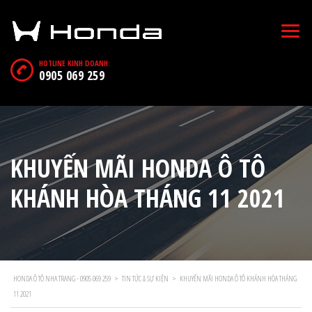
HOTLINE KINH DOANH:
0905 069 259
KHUYẾN MÃI HONDA Ô TÔ
KHÁNH HÒA THÁNG 11 2021
HONDA Ô TÔ NHA TRANG - 0905 069 259
>
TIN TỨC & SỰ KIỆN
>
KHUYẾN MÃI HONDA Ô TÔ KHÁNH HÒA THÁNG
11 2021