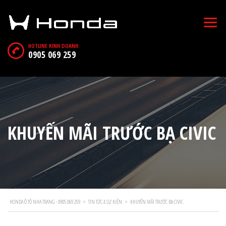
HOTLINE KINH DOANH:
0905 069 259
KHUYẾN MÃI TRƯỚC BẠ CIVIC
HONDA Ô TÔ NHA TRANG - 0905 069 259
>
TIN TỨC & SỰ KIỆN
>
KHUYẾN MÃI TRƯỚC BẠ CIVIC