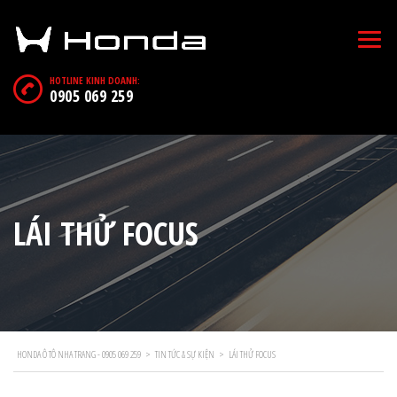
HOTLINE KINH DOANH:
0905 069 259
LÁI THỬ FOCUS
HONDA Ô TÔ NHA TRANG - 0905 069 259
>
TIN TỨC & SỰ KIỆN
>
LÁI THỬ FOCUS