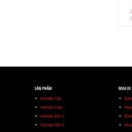
SẢN PHẨM
MUA XE
Honda City
Bản
Honda Civic
Mua
Honda BR-V
Đăng
Honda HR-V
Khu