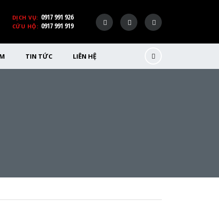
0917 991 926
DỊCH VỤ:
0917 991 919
CỨU HỘ:
ỂM
TIN TỨC
LIÊN HỆ