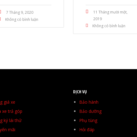
11 Tháng mười một,
7 Tháng 9, 2020
2019
Không có bình luận
Không có bình luận
DỊCH VỤ
g giá xe
Bảo hành
 xe trả góp
Bảo dưỡng
 ký lái thử
Phụ tùng
yến mãi
Hỏi đáp