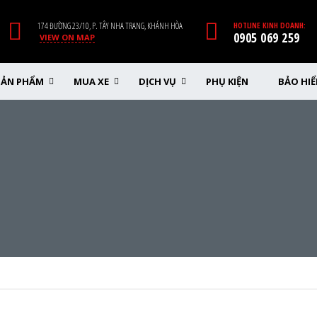
174 ĐƯỜNG 23/10, P. TÂY NHA TRANG, KHÁNH HÒA
HOTLINE KINH DOANH:
0905 069 259
VIEW ON MAP
SẢN PHẨM
MUA XE
DỊCH VỤ
PHỤ KIỆN
BẢO HI