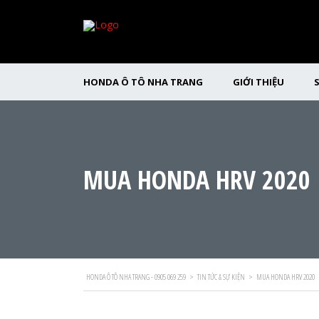
HONDA Ô TÔ NHA TRANG
GIỚI THIỆU
MUA HONDA HRV 2020
HONDA Ô TÔ NHA TRANG - 0905 069 259
>
TIN TỨC & SỰ KIỆN
>
MUA HONDA HRV 2020