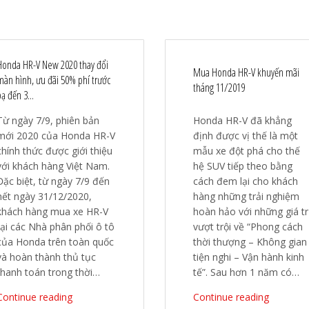
Honda HR-V New 2020 thay đổi
Mua Honda HR-V khuyến mãi
màn hình, ưu đãi 50% phí trước
tháng 11/2019
ạ đến 3...
Từ ngày 7/9, phiên bản
Honda HR-V đã khẳng
mới 2020 của Honda HR-V
định được vị thế là một
chính thức được giới thiệu
mẫu xe đột phá cho thế
với khách hàng Việt Nam.
hệ SUV tiếp theo bằng
Đặc biệt, từ ngày 7/9 đến
cách đem lại cho khách
hết ngày 31/12/2020,
hàng những trải nghiệm
khách hàng mua xe HR-V
hoàn hảo với những giá tr
tại các Nhà phân phối ô tô
vượt trội về “Phong cách
của Honda trên toàn quốc
thời thượng – Không gian
và hoàn thành thủ tục
tiện nghi – Vận hành kinh
thanh toán trong thời…
tế”. Sau hơn 1 năm có…
Continue reading
Continue reading