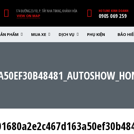
174 ĐƯỜNG 23/10, P. TÂY NHA TRANG, KHÁNH HÒA
HOTLINE KINH DOANH:
0905 069 259
VIEW ON MAP
SẢN PHẨM
MUA XE
DỊCH VỤ
PHỤ KIỆN
BẢO HI
A50EF30B48481_AUTOSHOW_HON
01680a2e2c467d163a50ef30b484