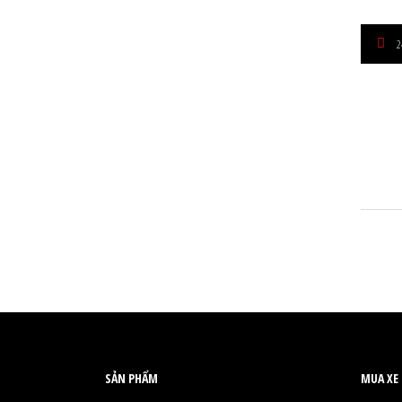
2
SẢN PHẨM
MUA XE