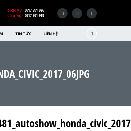
0917 991 926
DỊCH VỤ:
0917 991 919
CỨU HỘ:
ỂM
TIN TỨC
LIÊN HỆ
DA_CIVIC_2017_06JPG
81_autoshow_honda_civic_2017