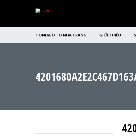
HONDA Ô TÔ NHA TRANG
GIỚI THIỆU
4201680A2E2C467D163
42