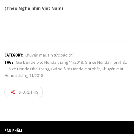
(Theo Nghe nhìn Việt Nam)
CATEGORY:
Khuyến mãi
,
Tin tức báo chí
TAGS:
Giá bán xe ô tô Honda tháng 11/2018
,
Giá xe Honda mới nhất
,
Giá xe Honda Nha Trang
,
Giá xe ô tô Honda mới nhất
,
Khuyến mãi
Honda tháng 11/2018
SHARE THIS
SẢN PHẨM