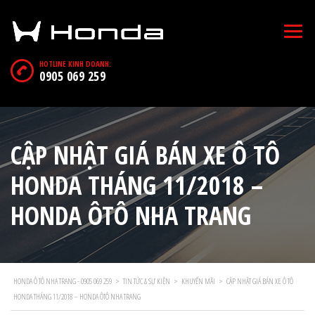
HOTLINE KINH DOANH:
0905 069 259
CẬP NHẬT GIÁ BÁN XE Ô TÔ
HONDA THÁNG 11/2018 –
HONDA ÔTÔ NHA TRANG
HONDA Ô TÔ NHA TRANG - 0905 069 259
>
TIN TỨC & SỰ KIỆN
>
KHUYẾN MÃI
>
CẬP NHẬT GIÁ BÁN XE Ô TÔ
HONDA THÁNG 11/2018 – HONDA ÔTÔ NHA TRANG