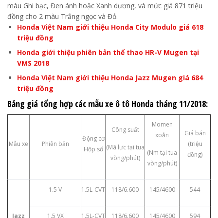
màu Ghi bạc, Đen ánh hoặc Xanh dương, và mức giá 871 triệu
đồng cho 2 màu Trắng ngọc và Đỏ.
Honda Việt Nam giới thiệu Honda City Modulo giá 618
triệu đồng
Honda giới thiệu phiên bản thể thao HR-V Mugen tại
VMS 2018
Honda Việt Nam giới thiệu Honda Jazz Mugen giá 684
triệu đồng
Bảng giá
tổng hợp các mẫu xe ô tô Honda tháng 11/2018:
Momen
Công suất
Giá bán
xoắn
Động cơ
Mẫu xe
Phiên bản
(triệu
(Mã lực tại tua
Hộp số
(Nm tại tua
đồng)
vòng/phút)
vòng/phút)
1.5 V
1.5L-CVT
118/6.600
145/4600
544
Jazz
1.5 VX
1.5L-CVT
118/6.600
145/4600
594