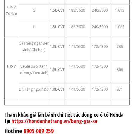
CR-V
G
1.5L-CVT
188/5600
240/5000
1.013
Turbo
L
1.5L-CVT
188/5600
240/5000
1.083
G (Trắng ngà/ Đen
1.8L-CVT
141/6500
172/4300
786
ánh/ Ghi bạc)
HR-V
L (Ghi bạc/ Xanh
141/6500
172/4300
1.8L-CVT
866
dương/ Đen ánh)
L (Trắng ngọc/ Đỏ)
1.8L-CVT
141/6500
172/4300
871
Tham khảo giá lăn bánh chi tiết các dòng xe ô tô Honda
tại
https://hondanhatrang.vn/bang-gia-xe
Hotline
0905 069 259