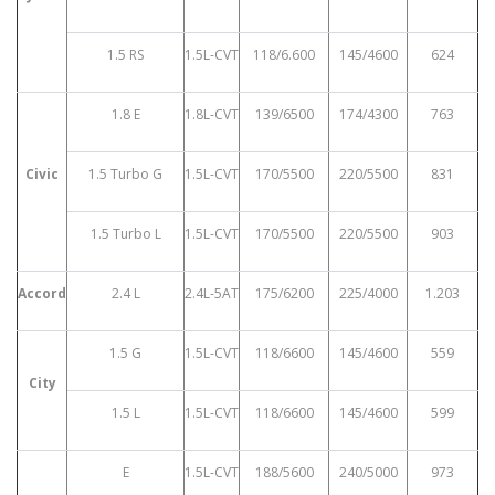
1.5 RS
1.5L-CVT
118/6.600
145/4600
624
1.8 E
1.8L-CVT
139/6500
174/4300
763
Civic
1.5 Turbo G
1.5L-CVT
170/5500
220/5500
831
1.5 Turbo L
1.5L-CVT
170/5500
220/5500
903
Accord
2.4 L
2.4L-5AT
175/6200
225/4000
1.203
1.5 G
1.5L-CVT
118/6600
145/4600
559
City
1.5 L
1.5L-CVT
118/6600
145/4600
599
E
1.5L-CVT
188/5600
240/5000
973