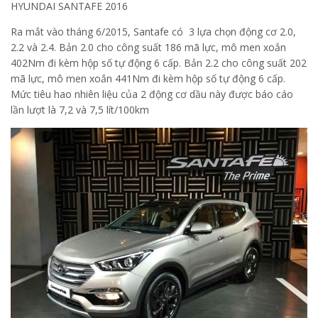
HYUNDAI SANTAFE 2016
Ra mắt vào tháng 6/2015, Santafe có 3 lựa chọn động cơ 2.0,
2.2 và 2.4. Bản 2.0 cho công suất 186 mã lực, mô men xoắn
402Nm đi kèm hộp số tự động 6 cấp. Bản 2.2 cho công suất 202
mã lực, mô men xoắn 441Nm đi kèm hộp số tự động 6 cấp.
Mức tiêu hao nhiên liệu của 2 động cơ dầu này được báo cáo
lần lượt là 7,2 và 7,5 lít/100km