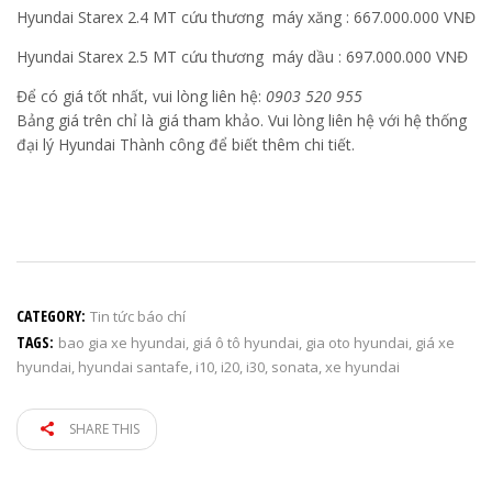
Hyundai Starex 2.4 MT cứu thương máy xăng : 667.000.000 VNĐ
Hyundai Starex 2.5 MT cứu thương máy dầu : 697.000.000 VNĐ
Để có giá tốt nhất, vui lòng liên hệ:
0903 520 955
Bảng giá trên chỉ là giá tham khảo. Vui lòng liên hệ với hệ thống
đại lý Hyundai Thành công để biết thêm chi tiết.
CATEGORY:
Tin tức báo chí
TAGS:
bao gia xe hyundai
,
giá ô tô hyundai
,
gia oto hyundai
,
giá xe
hyundai
,
hyundai santafe
,
i10
,
i20
,
i30
,
sonata
,
xe hyundai
SHARE THIS