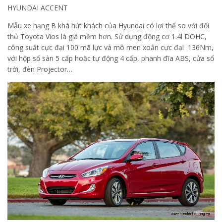
HYUNDAI ACCENT
Mẫu xe hạng B khá hút khách của Hyundai có lợi thế so với đối
thủ Toyota Vios là giá mềm hơn. Sử dụng động cơ 1.4l DOHC,
công suất cực đại 100 mã lực và mô men xoắn cực đại 136Nm,
với hộp số sàn 5 cấp hoặc tự động 4 cấp, phanh đĩa ABS, cửa sổ
trời, đèn Projector…