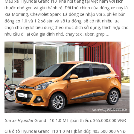
Mẫu xe Hyundai Grand I10 khá nổi tiếng tại Việt nam với kích
thước nhỏ gọn và giá thành rẻ. Đối thủ chính của dòng xe này là
Kia Morning, Chevrolet Spark. Là dòng xe nhập với 2 phiên bản
động cơ 1.0 và 1.2 số sàn và số tự động, sẽ có rất nhiều lựa
chọn cho người tiêu dùng theo mục đích sử dụng, thích hợp cho
nhu cầu đi lại của gia đình nhỏ, chạy taxi, uber, grap …
Giá xe Hyundai
Grand I10 1.0 MT (bản thiếu): 365.000.000 VNĐ
Giá ô tô Hyundai Grand I10 1.0 MT (bản đủ): 403.500.000 VNĐ