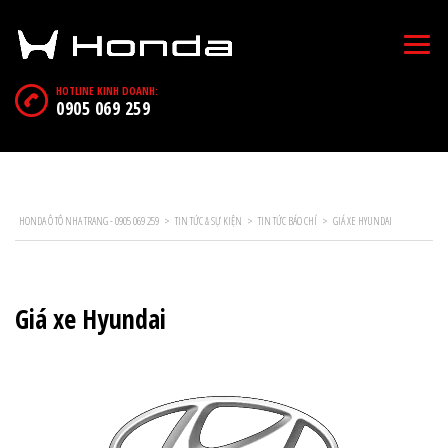
HOTLINE KINH DOANH:
0905 069 259
HONDA Ô TÔ NHA TRANG - 0905 069 259
>
TIN TỨC & SỰ KIỆN
>
TIN TỨC BÁO CHÍ
>
GIÁ XE HYUNDAI
Giá xe Hyundai