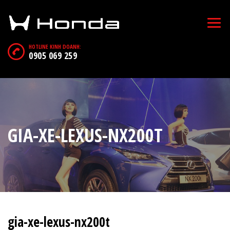
HOTLINE KINH DOANH:
0905 069 259
GIA-XE-LEXUS-NX200T
gia-xe-lexus-nx200t